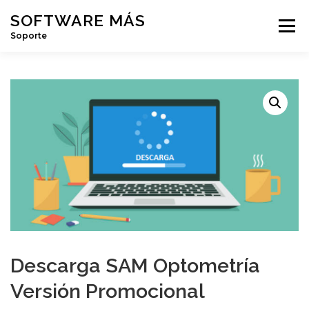
Saltar
SOFTWARE MÁS
Menú
al
Soporte
contenido
MIS TICKETS
MI CUENTA
Descarga SAM Optometría
Versión Promocional