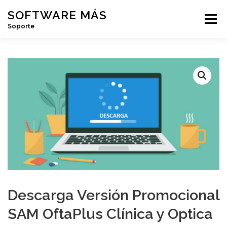
Saltar
SOFTWARE MÁS
Menú
al
Soporte
contenido
MIS TICKETS
MI CUENTA
Descarga Versión Promocional
SAM OftaPlus Clínica y Optica